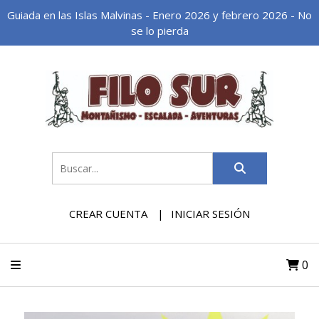
Guiada en las Islas Malvinas - Enero 2026 y febrero 2026 - No
se lo pierda
CREAR CUENTA
INICIAR SESIÓN
0