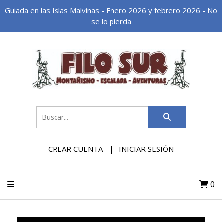
Guiada en las Islas Malvinas - Enero 2026 y febrero 2026 - No
se lo pierda
CREAR CUENTA
INICIAR SESIÓN
0