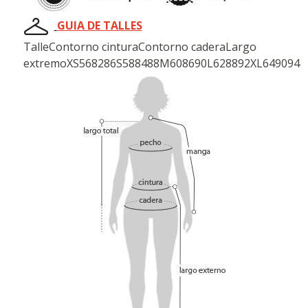
GUIA DE TALLES
TalleContorno cinturaContorno caderaLargo
extremoXS568286S588488M608690L628892XL649094