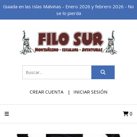
Guiada en las Islas Malvinas - Enero 2026 y febrero 2026 - No
se lo pierda
CREAR CUENTA
INICIAR SESIÓN
0