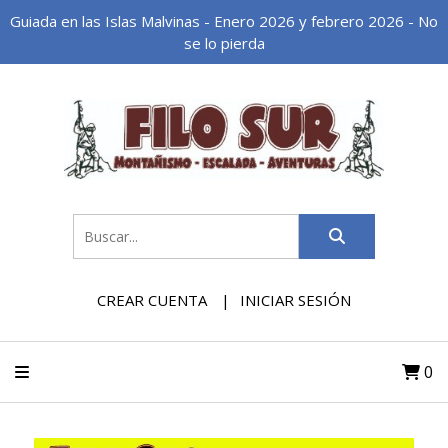
Guiada en las Islas Malvinas - Enero 2026 y febrero 2026 - No
se lo pierda
CREAR CUENTA
INICIAR SESIÓN
0