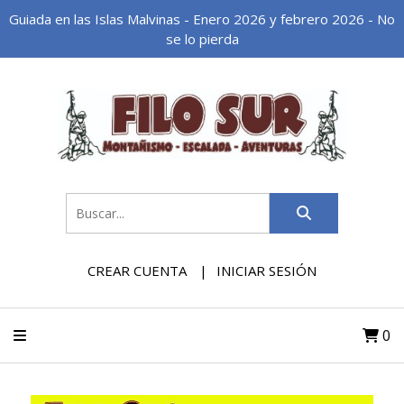
Guiada en las Islas Malvinas - Enero 2026 y febrero 2026 - No
se lo pierda
CREAR CUENTA
INICIAR SESIÓN
0